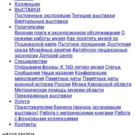
Коллекции
ВЫСТАВКИ
Постоянные экспозиции
Текущие выставки
Виртуальные выставки
Посетителям
Входная плата и экскурсионное обслуживание
О
режиме работы музея
Как посетить музей по
Пушкинской карте
Льготное посещение
Доступная
среда
Музейные занятия
Автобусно-пешеходные
экскурсии
Детский центр
Специалистам
Открываем фонды. К 160-летию музея
Статьи.
Сообщения
Наши издания
Конференции,
мероприятия
Памятные даты
Памятные даты
военной истории России
Музеи Кировской области
Методическая помощь музеям области
Передвижные выставки
Услуги
Представителям бизнеса (аренда, организация
выставок)
Работа с метрическими книгами
Работа
с фондовыми коллекциями
Контакты
НАШИ МУЗЕИ