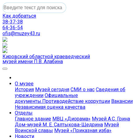
Как добраться
38-37-38
64-36-54
ofis@muzey43.ru
Кировский областной краеведческий
музей имени П.В. Алабина
О музее
История
Музей сегодня
СМИ о нас
Сведения об
учреждении
Официальные
документы.Противодействие коррупции
Вакансии
Независимая оценка качества
Отделы
Главное здание
МВЦ «Диорама»
Музей А.С. Грина
Дом-музей М. Е. Салтыкова-Щедрина
Музей
Воинской славы
Музей «Приказная изба»
Новости