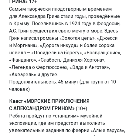
ГРИНА»
12+
Самым творчески плодотворным временем
для Александра Грина стали годы, проведённые
в Крыму. Поселившись в 1924 году в Феодосии,
А.С. Грин осуществил свою мечту о море. Здесь
Грин написал романы «Золотая цепь», «Джесси
и Моргиана», «Дорога никуда» и более сорока
новелл – «Посидели на берегу», «Возвращение»,
«Фанданго», «Слабость Даниэля Хортона»,
«Легенда о Фергюссоне», «Элда и Анготэя»,
«Акварель» и другие.
Продолжительность: 45 минут (для групп от 10
человек)
Квест «МОРСКИЕ ПРИКЛЮЧЕНИЯ
С АЛЕКСАНДРОМ ГРИНОМ»
(10+)
Ребята пройдут по «станциям» музейной
экспозиции, где им предстоит выполнить
увлекательные задания по феерии «Алые паруса»,