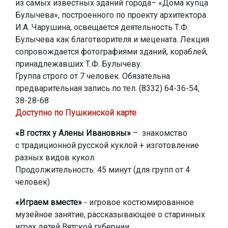
из самых известных зданий города– «Дома купца
Булычева», построенного по проекту архитектора
И.А. Чарушина, освещается деятельность Т.Ф.
Булычева как благотворителя и мецената. Лекция
сопровождается фотографиями зданий, кораблей,
принадлежавших Т.Ф. Булычеву.
Группа строго от 7 человек. Обязательна
предварительная запись по тел. (8332) 64-36-54,
38-28-68
Доступно по Пушкинской карте
«В гостях у Алены Ивановны»
– знакомство
с традиционной русской куклой + изготовление
разных видов кукол.
Продолжительность: 45 минут (для групп от 4
человек)
«Играем вместе»
- игровое костюмированное
музейное занятие, рассказывающее о старинных
играх детей Вятской губернии.