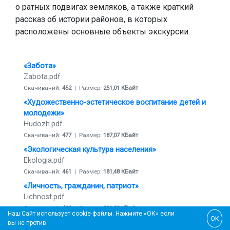
о ратных подвигах земляков, а также краткий
рассказ об истории районов, в которых
расположены основные объекты экскурсии.
«Забота»
Zabota.pdf
Скачиваний:
452
| Размер:
251,01 КБайт
«Художественно-эстетическое воспитание детей и
молодежи»
Hudozh.pdf
Скачиваний:
477
| Размер:
187,07 КБайт
«Экологическая культура населения»
Ekologia.pdf
Скачиваний:
461
| Размер:
181,48 КБайт
«Личность, гражданин, патриот»
Lichnost.pdf
Скачиваний:
499
| Размер:
291,32 КБайт
Наш Сайт использует cookie-файлы. Нажмите «ОК» если
OK
«Вятка в шести веках: история, культура, народные
вы не против