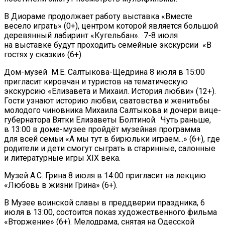
В Диораме продолжает работу выставка «Вместе
весело играть» (0+), центром которой является большой
деревянный лабиринт «Кугельбан». 7-8 июля
на выставке будут проходить семейные экскурсии «В
гостях у сказки» (6+).
Дом-музей М.Е. Салтыкова-Щедрина 8 июля в 15:00
пригласит кировчан и туристов на тематическую
экскурсию «Елизавета и Михаил. История любви» (12+).
Гости узнают историю любви, сватовства и женитьбы
молодого чиновника Михаила Салтыкова и дочери вице-
губернатора Вятки Елизаветы Болтиной. Чуть раньше,
в 13:00 в доме-музее пройдёт музейная программа
для всей семьи «А мы тут в бирюльки играем...» (6+), где
родители и дети смогут сыграть в старинные, салонные
и литературные игры XIX века.
Музей А.С. Грина 8 июля в 14:00 пригласит на лекцию
«Любовь в жизни Грина» (6+).
В Музее воинской славы в преддверии праздника, 6
июля в 13:00, состоится показ художественного фильма
«Вторжение» (6+). Мелодрама, снятая на Одесской