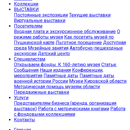
Коллекции
ВЫСТАВКИ
Постоянные экспозиции
Текущие выставки
Виртуальные выставки
Посетителям
Входная плата и экскурсионное обслуживание
О
режиме работы музея
Как посетить музей по
Пушкинской карте
Льготное посещение
Доступная
среда
Музейные занятия
Автобусно-пешеходные
экскурсии
Детский центр
Специалистам
Открываем фонды. К 160-летию музея
Статьи.
Сообщения
Наши издания
Конференции,
мероприятия
Памятные даты
Памятные даты
военной истории России
Музеи Кировской области
Методическая помощь музеям области
Передвижные выставки
Услуги
Представителям бизнеса (аренда, организация
выставок)
Работа с метрическими книгами
Работа
с фондовыми коллекциями
Контакты
Главная