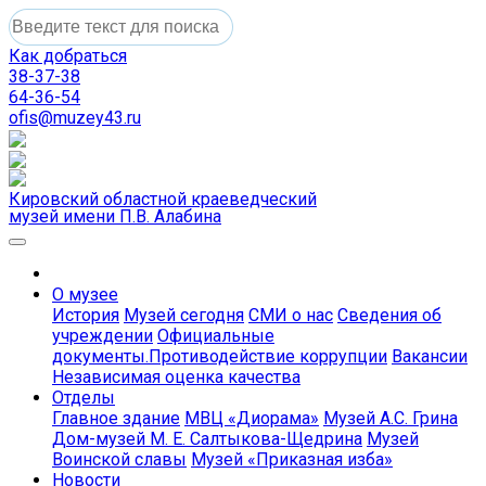
Как добраться
38-37-38
64-36-54
ofis@muzey43.ru
Кировский областной краеведческий
музей имени П.В. Алабина
О музее
История
Музей сегодня
СМИ о нас
Сведения об
учреждении
Официальные
документы.Противодействие коррупции
Вакансии
Независимая оценка качества
Отделы
Главное здание
МВЦ «Диорама»
Музей А.С. Грина
Дом-музей М. Е. Салтыкова-Щедрина
Музей
Воинской славы
Музей «Приказная изба»
Новости