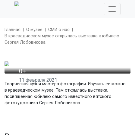
Главная
|
О музее
|
СМИ о нас
|
В краеведческом музее открылась выставка к юбилею
Сергея Лобовикова
0+
11 февраля 2021
Творческая кухня мастера фотографии. Изучить ее можно
В краеведческом
в краеведческом музее. Там открылась выставка,
посвященная юбилею самого известного вятского
музее открылась
фотохудожника Сергея Лобовикова.
выставка к юбилею
Сергея Лобовикова