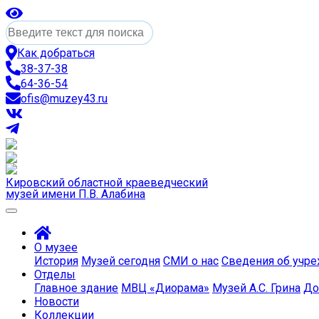
Как добраться
38-37-38
64-36-54
ofis@muzey43.ru
Кировский областной краеведческий
музей имени П.В. Алабина
О музее
История
Музей сегодня
СМИ о нас
Сведения об учр
Отделы
Главное здание
МВЦ «Диорама»
Музей А.С. Грина
До
Новости
Коллекции