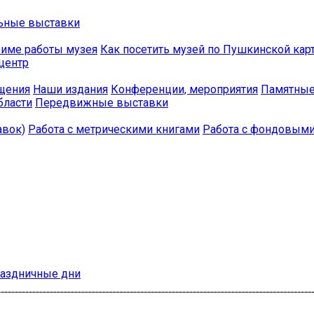
ьные выставки
име работы музея
Как посетить музей по Пушкинской кар
центр
бщения
Наши издания
Конференции, мероприятия
Памятные
бласти
Передвижные выставки
авок)
Работа с метрическими книгами
Работа с фондовым
раздничные дни