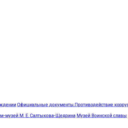
еждении
Официальные документы.Противодействие корру
м-музей М. Е. Салтыкова-Щедрина
Музей Воинской славы