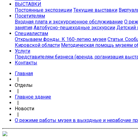
ВЫСТАВКИ
Постоянные экспозиции
Текущие выставки
Виртуал
Посетителям
Входная плата и экскурсионное обслуживание
О реж
занятия
Автобусно-пешеходные экскурсии
Детский 
Специалистам
Открываем фонды. К 160-летию музея
Статьи. Соо
Кировской области
Методическая помощь музеям о
Услуги
Представителям бизнеса (аренда, организация выст
Контакты
Главная
|
Отделы
|
Главное здание
|
Новости
|
О режиме работы музея в выходные и нерабочие п