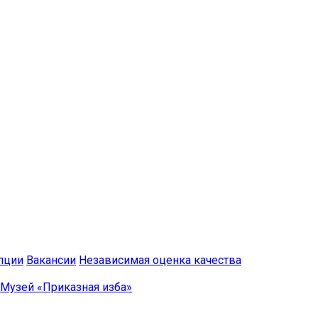
пции
Вакансии
Независимая оценка качества
Музей «Приказная изба»