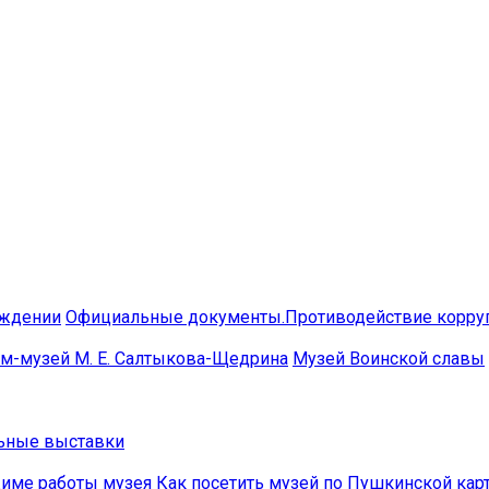
еждении
Официальные документы.Противодействие корру
м-музей М. Е. Салтыкова-Щедрина
Музей Воинской славы
ьные выставки
име работы музея
Как посетить музей по Пушкинской кар