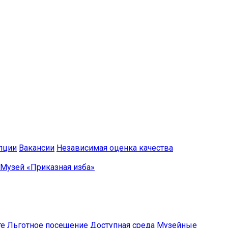
пции
Вакансии
Независимая оценка качества
Музей «Приказная изба»
те
Льготное посещение
Доступная среда
Музейные