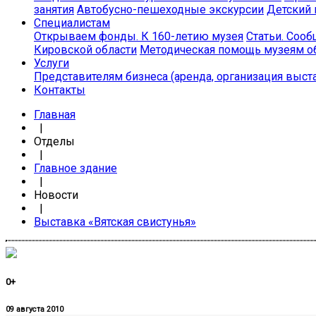
занятия
Автобусно-пешеходные экскурсии
Детский 
Специалистам
Открываем фонды. К 160-летию музея
Статьи. Соо
Кировской области
Методическая помощь музеям о
Услуги
Представителям бизнеса (аренда, организация выст
Контакты
Главная
|
Отделы
|
Главное здание
|
Новости
|
Выставка «Вятская свистунья»
0+
09 августа 2010