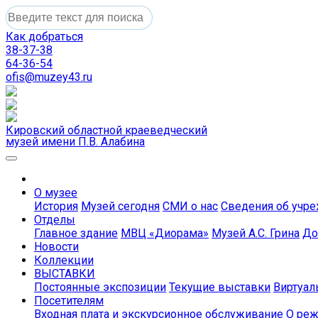
Как добраться
38-37-38
64-36-54
ofis@muzey43.ru
Кировский областной краеведческий
музей имени П.В. Алабина
О музее
История
Музей сегодня
СМИ о нас
Сведения об учр
Отделы
Главное здание
МВЦ «Диорама»
Музей А.С. Грина
До
Новости
Коллекции
ВЫСТАВКИ
Постоянные экспозиции
Текущие выставки
Виртуал
Посетителям
Входная плата и экскурсионное обслуживание
О реж